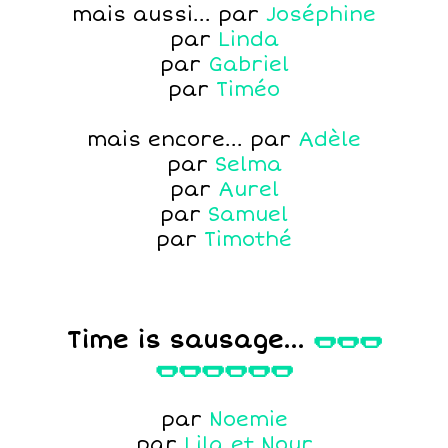
mais aussi... par
Joséphine
par
Linda
par
Gabriel
par
Timéo
mais encore... par
Adèle
par
Selma
par
Aurel
par
Samuel
par
Timothé
Time is sausage...
🌭🌭🌭
🌭🌭🌭🌭🌭🌭
par
Noemie
par
Lila et Nour