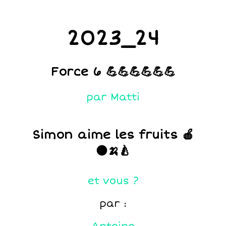
2023_24
Force 6 💪💪💪💪💪💪
par Matti
Simon aime les fruits 🍎
🟠🍌🍐
et vous ?
par :