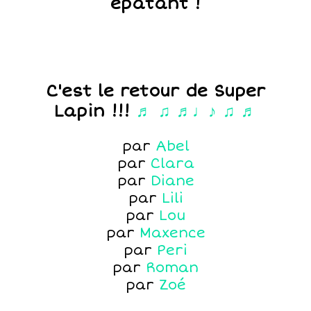
épatant !
C'est le retour de Super
Lapin !!!
♬ ♫ ♬♩♪ ♫ ♬
par
Abel
par
Clara
par
Diane
par
Lili
par
Lou
par
Maxence
par
Peri
par
Roman
par
Zoé